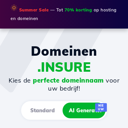
🌞
Summer Sale
— Tot
70% korting
op hosting
en domeinen
Domeinen
.INSURE
Kies de
perfecte domeinnaam
voor
uw bedrijf!
NIE
Standard
AI Generator
UW