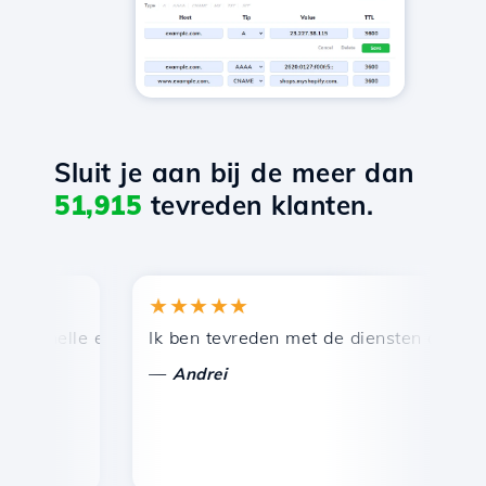
Sluit je aan bij de meer dan
51,915
tevreden klanten.
★★★★★
★
snelle en efficiënte technische ondersteuning.
Ik ben tevreden met de diensten die door Ho
Ge
—
Andrei