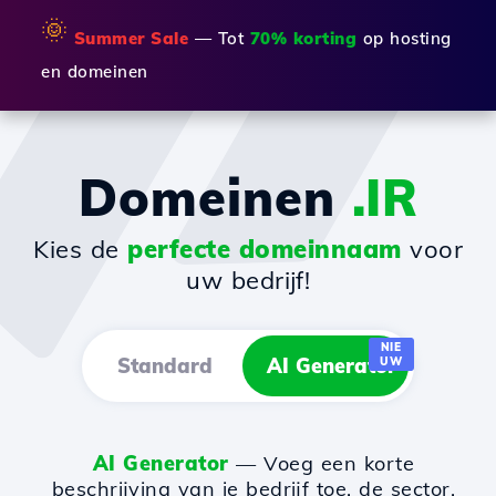
🌞
Summer Sale
— Tot
70% korting
op hosting
en domeinen
Domeinen
.IR
Kies de
perfecte domeinnaam
voor
uw bedrijf!
NIE
Standard
AI Generator
UW
AI Generator
— Voeg een korte
beschrijving van je bedrijf toe, de sector,