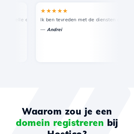
★★★★★
★
snelle en efficiënte technische ondersteuning.
Ik ben tevreden met de diensten die door Ho
Ge
—
Andrei
Waarom zou je een
domein registreren
bij