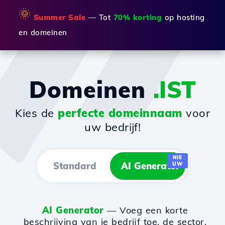
🌞
Summer Sale
— Tot
70% korting
op hosting
en domeinen
Domeinen
.IST
Kies de
perfecte domeinnaam
voor
uw bedrijf!
NIE
Standard
AI Generator
UW
AI Generator
— Voeg een korte
beschrijving van je bedrijf toe, de sector,