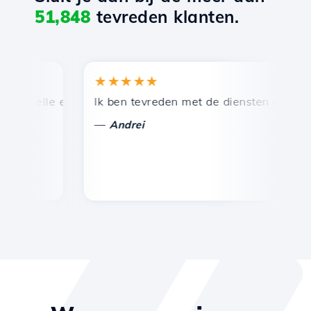
51,848
tevreden klanten.
★★★★★
snelle en efficiënte technische ondersteuning.
Ik ben tevreden met de diensten die door H
G
—
Andrei