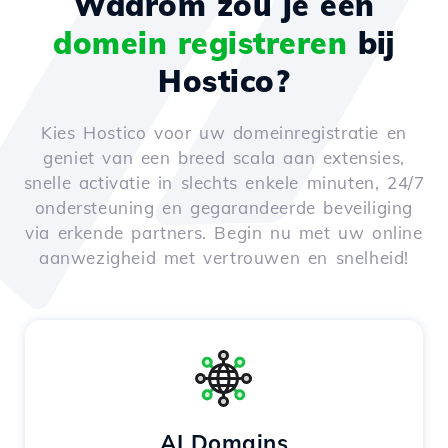
Waarom zou je een
domein registreren
bij
Hostico?
Kies Hostico voor uw domeinregistratie en
geniet van een breed scala aan extensies,
snelle activatie in slechts enkele minuten, 24/7
ondersteuning en gegarandeerde beveiliging
via erkende partners. Begin nu met uw online
aanwezigheid met vertrouwen en snelheid!
AI Domains