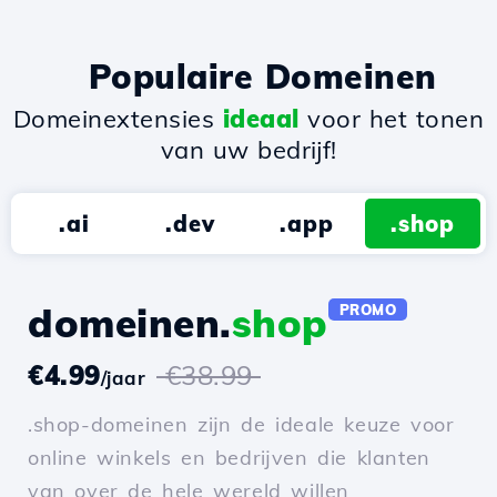
Populaire Domeinen
Domeinextensies
ideaal
voor het tonen
van uw bedrijf!
.ai
.dev
.app
.shop
domeinen.
shop
PROMO
€4.99
€38.99
/jaar
.shop-domeinen zijn de ideale keuze voor
online winkels en bedrijven die klanten
van over de hele wereld willen