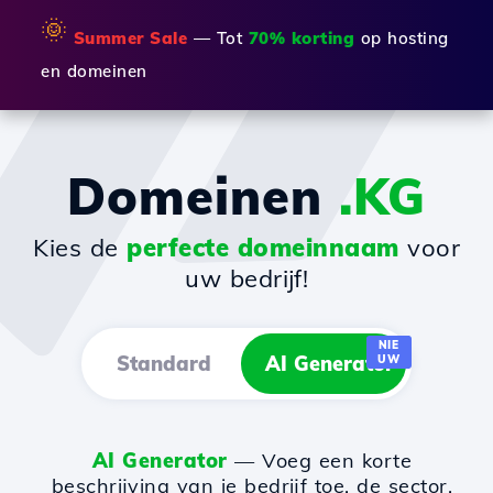
🌞
Summer Sale
— Tot
70% korting
op hosting
en domeinen
Domeinen
.KG
Kies de
perfecte domeinnaam
voor
uw bedrijf!
NIE
Standard
AI Generator
UW
AI Generator
— Voeg een korte
beschrijving van je bedrijf toe, de sector,