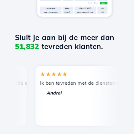
Sluit je aan bij de meer dan
51,832
tevreden klanten.
★★★★★
★
nelle en efficiënte technische ondersteuning.
Ik ben tevreden met de diensten die door Hos
Gef
—
—
Andrei