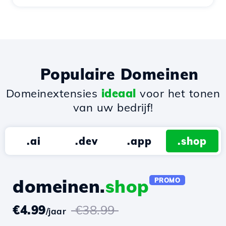
Populaire Domeinen
Domeinextensies
ideaal
voor het tonen
van uw bedrijf!
.ai
.dev
.app
.shop
domeinen.
shop
PROMO
€4.99
€38.99
/jaar