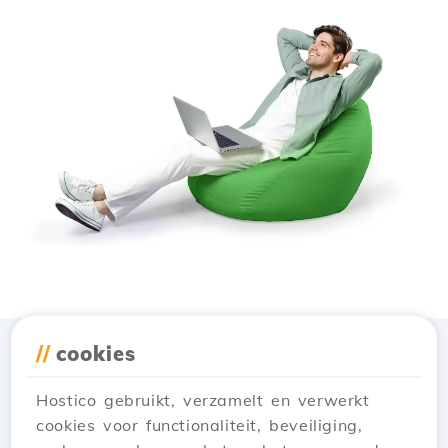
//
cookies
Download de app
Hostico
Hostico gebruikt, verzamelt en verwerkt
cookies voor functionaliteit, beveiliging,