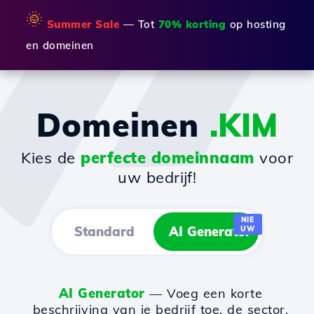
🌞
Summer Sale
— Tot
70% korting
op hosting
en domeinen
Domeinen
.KIM
Kies de
perfecte domeinnaam
voor
uw bedrijf!
NIE
Standard
AI Generator
UW
AI Generator
— Voeg een korte
beschrijving van je bedrijf toe, de sector,