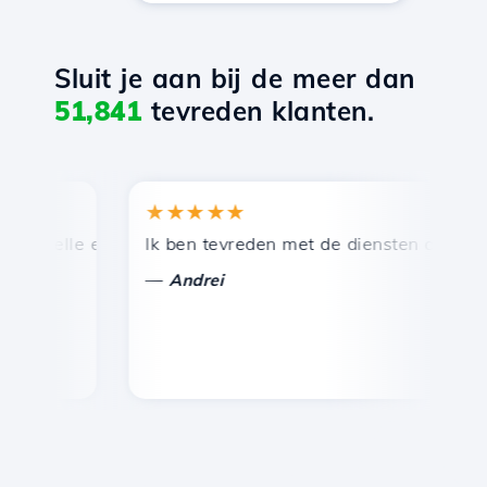
Sluit je aan bij de meer dan
51,841
tevreden klanten.
★★★★★
★
nelle en efficiënte technische ondersteuning.
Ik ben tevreden met de diensten die door Ho
Ge
—
—
Andrei