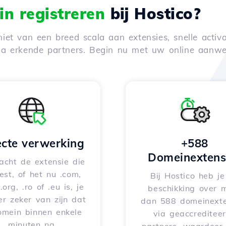
n registreren
bij Hostico?
iet van een breed scala aan extensies, snelle activa
via erkende partners. Begin nu met uw online aanwe
ecte verwerking
+588
Domeinextens
acht de extensie die
iest, of het nu .com,
Bij Hostico heb j
 .org, .ro of .eu is, je
beschikking over 
er zeker van zijn dat
dan 588 domeinexte
omein binnen enkele
via geaccreditee
minuten na