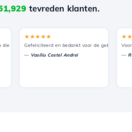
51,929
tevreden klanten.
★★★★★
★★★
 door Hostico worden aangeboden. Ik heb jullie aanbevol
Gefeliciteerd en bedankt voor de geboden onderste
Voor nu h
—
—
Vasiliu Costel Andrei
Radu L