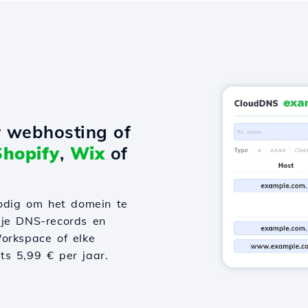
r webhosting of
Shopify
,
Wix
of
odig om het domein te
 je DNS-records en
orkspace of elke
hts 5,99 € per jaar.