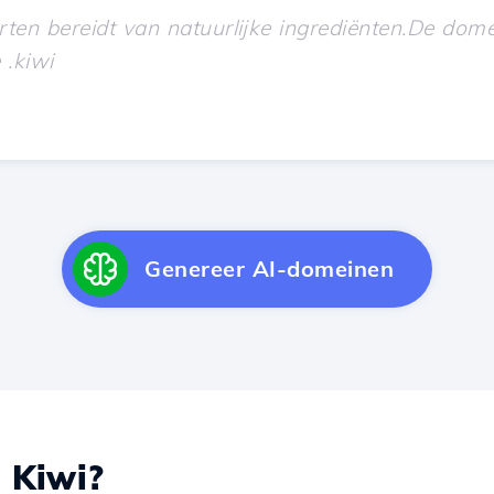
Genereer AI-domeinen
I
Kiwi?