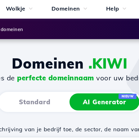
Wolkje
Domeinen
Help
 domeinen
Domeinen
.KIWI
es de
perfecte domeinnaam
voor uw bedri
NIEUW
Standard
AI Generator
rijving van je bedrijf toe, de sector, de naam va