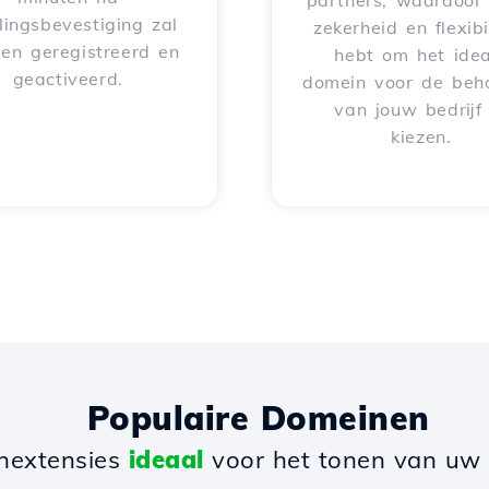
partners, waardoor 
lingsbevestiging zal
zekerheid en flexibil
en geregistreerd en
hebt om het idea
geactiveerd.
domein voor de beh
van jouw bedrijf
kiezen.
Populaire Domeinen
nextensies
ideaal
voor het tonen van uw b