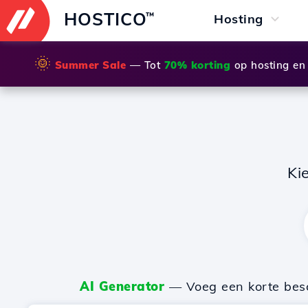
HOSTICO
™
Hosting
🌞
Summer Sale
— Tot
70% korting
op hosting en
Ki
AI Generator
— Voeg een korte besch