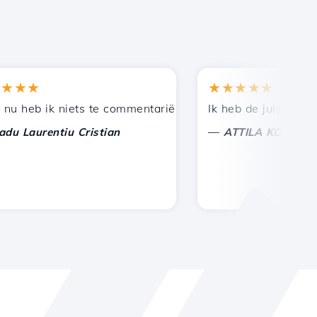
★★
★★★★★
en bij andere bekenden.
uning!
eb ik niets te commentariëren, alleen om te waarderen. 
Ik heb de juiste keuze 
—
aurentiu Cristian
ATTILA KOLES