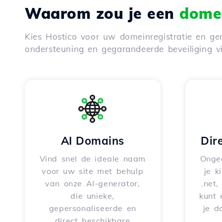
Waarom zou je een
domei
Kies Hostico voor uw domeinregistratie en gen
ondersteuning en gegarandeerde beveiliging 
AI Domains
Dir
Vind snel de ideale naam
Onge
voor uw site met behulp
je k
van onze AI-generator,
.net,
die unieke,
kunt 
gepersonaliseerde en
je d
direct beschikbare