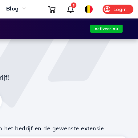
5
Blog
Login
activeer nu
jf!
n het bedrijf en de gewenste extensie.