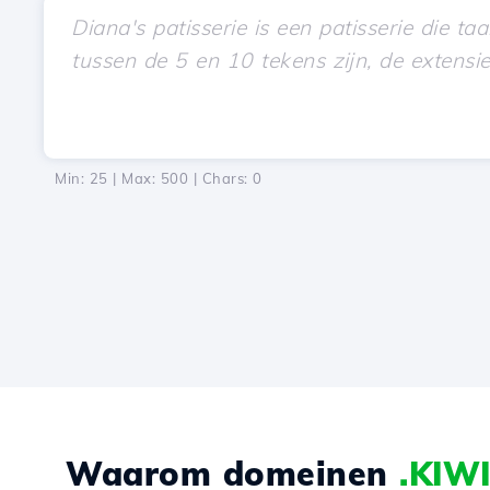
Min: 25 | Max: 500 | Chars:
0
Waarom domeinen
.KIW