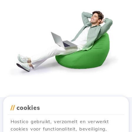
//
cookies
Download de app
Hostico
Hostico gebruikt, verzamelt en verwerkt
cookies voor functionaliteit, beveiliging,