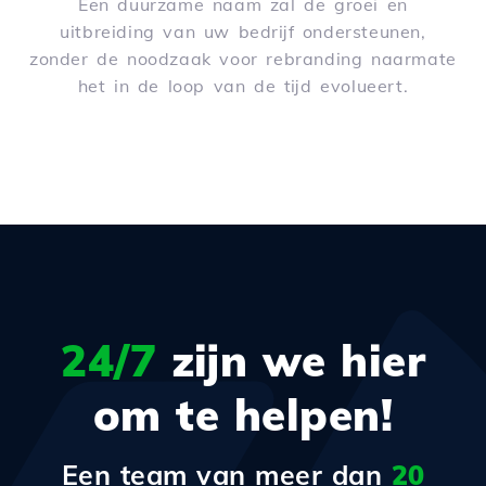
Een duurzame naam zal de groei en
uitbreiding van uw bedrijf ondersteunen,
zonder de noodzaak voor rebranding naarmate
het in de loop van de tijd evolueert.
24/7
zijn we hier
om te helpen!
Een team van meer dan
20