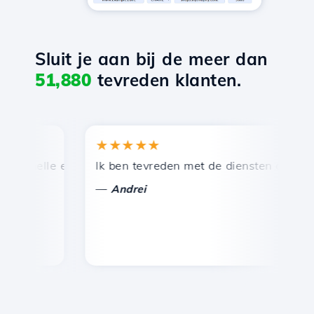
Sluit je aan bij de meer dan
51,880
tevreden klanten.
★★★★★
★
snelle en efficiënte technische ondersteuning.
Ik ben tevreden met de diensten die door Ho
Ge
—
Andrei