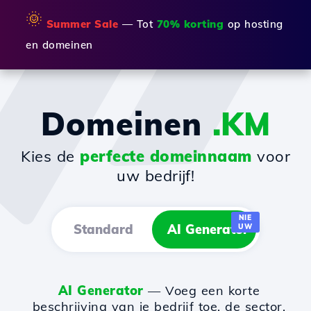
🌞
Summer Sale
— Tot
70% korting
op hosting
en domeinen
Domeinen
.KM
Kies de
perfecte domeinnaam
voor
uw bedrijf!
NIE
Standard
AI Generator
UW
AI Generator
— Voeg een korte
beschrijving van je bedrijf toe, de sector,