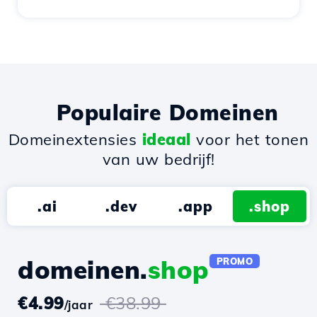
Populaire Domeinen
Domeinextensies
ideaal
voor het tonen
van uw bedrijf!
.ai
.dev
.app
.shop
domeinen.
shop
PROMO
€4.99
€38.99
/jaar