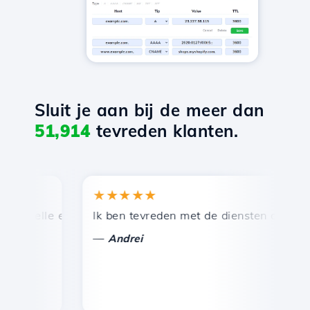
Sluit je aan bij de meer dan
51,914
tevreden klanten.
★★★★★
★
snelle en efficiënte technische ondersteuning.
Ik ben tevreden met de diensten die door Ho
Ge
—
Andrei