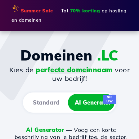
🌞
Summer Sale
— Tot
70% korting
op hosting
en domeinen
Domeinen
.LC
Kies de
perfecte domeinnaam
voor
uw bedrijf!
NIE
Standard
AI Generator
UW
AI Generator
— Voeg een korte
beschrijving van je bedrijf toe, de sector,