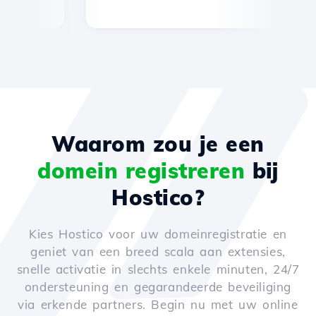
Waarom zou je een
domein registreren
bij
Hostico?
Kies Hostico voor uw domeinregistratie en
geniet van een breed scala aan extensies,
snelle activatie in slechts enkele minuten, 24/7
ondersteuning en gegarandeerde beveiliging
via erkende partners. Begin nu met uw online