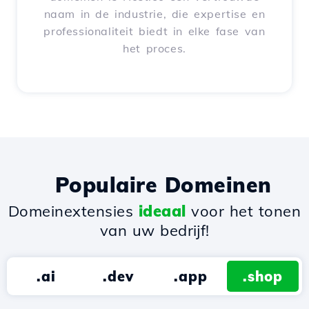
naam in de industrie, die expertise en
professionaliteit biedt in elke fase van
het proces.
Populaire Domeinen
Domeinextensies
ideaal
voor het tonen
van uw bedrijf!
.ai
.dev
.app
.shop