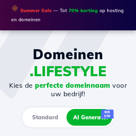
🌞
Summer Sale
— Tot
70% korting
op hosting
en domeinen
Domeinen
.LIFESTYLE
Kies de
perfecte domeinnaam
voor
uw bedrijf!
NIE
Standard
AI Generator
UW