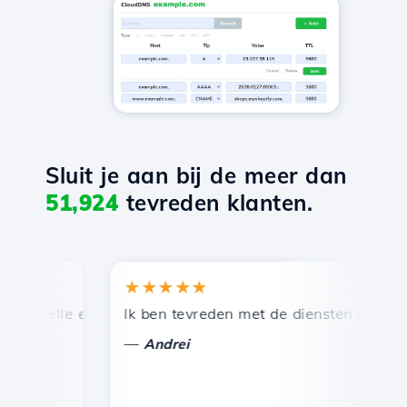
Sluit je aan bij de meer dan
51,924
tevreden klanten.
★★★★★
★
snelle en efficiënte technische ondersteuning.
Ik ben tevreden met de diensten die door Ho
Ge
—
Andrei