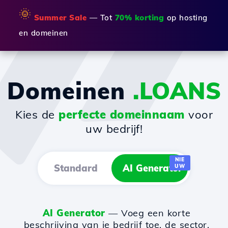
🌞
Summer Sale
— Tot
70% korting
op hosting
en domeinen
Domeinen
.LOANS
Kies de
perfecte domeinnaam
voor
uw bedrijf!
NIE
Standard
AI Generator
UW
AI Generator
— Voeg een korte
beschrijving van je bedrijf toe, de sector,