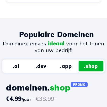
Populaire Domeinen
Domeinextensies
ideaal
voor het tonen
van uw bedrijf!
.ai
.dev
.app
.shop
domeinen.
shop
PROMO
€4.99
€38.99
/jaar