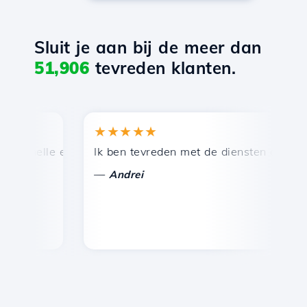
Sluit je aan bij de meer dan
51,906
tevreden klanten.
★★★★★
★
snelle en efficiënte technische ondersteuning.
Ik ben tevreden met de diensten die door Ho
Ge
—
Andrei