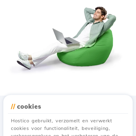
//
cookies
Download de app
Hostico
Hostico gebruikt, verzamelt en verwerkt
cookies voor functionaliteit, beveiliging,
verkeersanalyse en het verbeteren van de