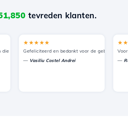
51,850
tevreden klanten.
★★★★★
★★★★
 door Hostico worden aangeboden. Ik heb jullie aanbevol
Gefeliciteerd en bedankt voor de geboden onderste
Voor nu h
—
—
Vasiliu Costel Andrei
Radu L