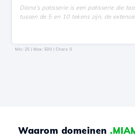
Min: 25 | Max: 500 | Chars:
0
Waarom domeinen
.MIA