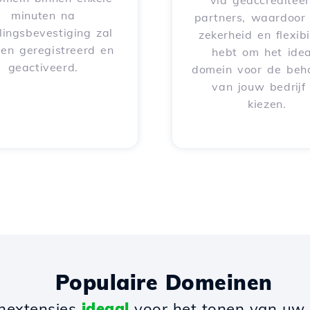
via geaccreditee
minuten na
partners, waardoor 
lingsbevestiging zal
zekerheid en flexibil
en geregistreerd en
hebt om het idea
geactiveerd.
domein voor de beh
van jouw bedrijf
kiezen.
Populaire Domeinen
nextensies
ideaal
voor het tonen van uw b