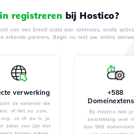
n registreren
bij Hostico?
iet van een breed scala aan extensies, snelle activa
via erkende partners. Begin nu met uw online aanwe
ecte verwerking
+588
Domeinextens
acht de extensie die
iest, of het nu .com,
Bij Hostico heb j
 .org, .ro of .eu is, je
beschikking over 
er zeker van zijn dat
dan 588 domeinexte
omein binnen enkele