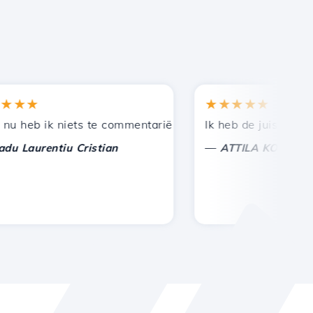
★
★★★★★
en bij andere bekenden.
uning!
eb ik niets te commentariëren, alleen om te waarderen. 
Ik heb de juiste keuze 
—
aurentiu Cristian
ATTILA KOLES