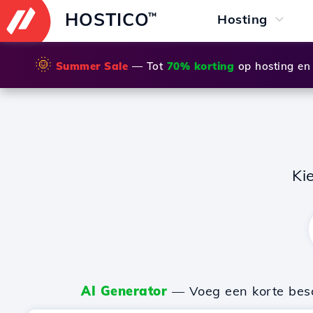
HOSTICO
™
Hosting
🌞
Summer Sale
— Tot
70% korting
op hosting en
Ki
AI Generator
— Voeg een korte besch