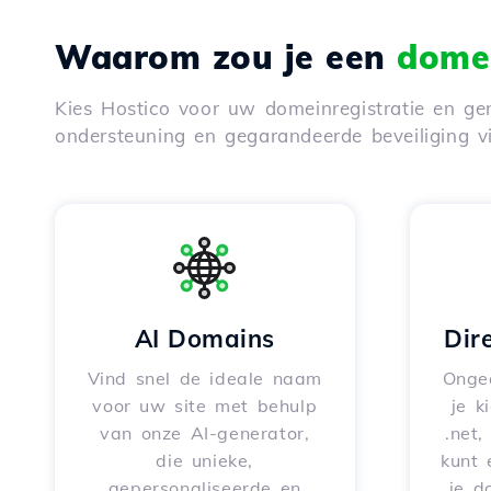
Waarom zou je een
domei
Kies Hostico voor uw domeinregistratie en gen
ondersteuning en gegarandeerde beveiliging 
AI Domains
Dir
Vind snel de ideale naam
Onge
voor uw site met behulp
je k
van onze AI-generator,
.net,
die unieke,
kunt 
gepersonaliseerde en
je d