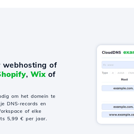
r webhosting of
Shopify
,
Wix
of
odig om het domein te
 je DNS-records en
orkspace of elke
hts 5,99 € per jaar.