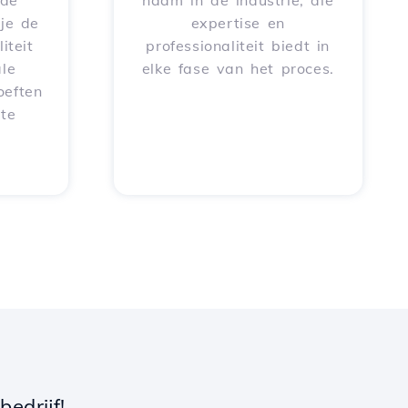
rde
naam in de industrie, die
je de
expertise en
iteit
professionaliteit biedt in
le
elke fase van het proces.
oeften
 te
edrijf!