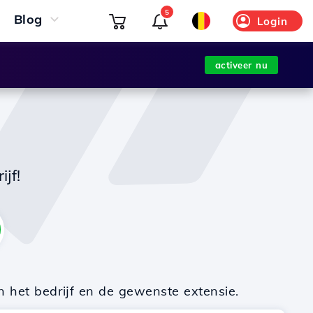
5
Blog
Login
activeer nu
jf!
n het bedrijf en de gewenste extensie.