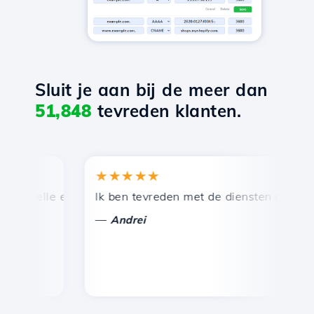
Sluit je aan bij de meer dan
51,848
tevreden klanten.
★★★★★
★
snelle en efficiënte technische ondersteuning.
Ik ben tevreden met de diensten die door Ho
Ge
—
Andrei