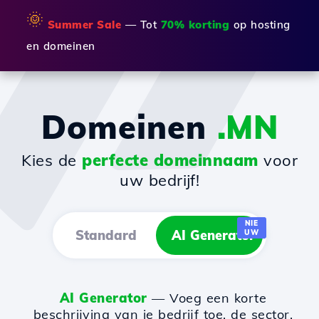
🌞
Summer Sale
— Tot
70% korting
op hosting
en domeinen
Domeinen
.MN
Kies de
perfecte domeinnaam
voor
uw bedrijf!
NIE
Standard
AI Generator
UW
AI Generator
— Voeg een korte
beschrijving van je bedrijf toe, de sector,