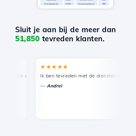
Sluit je aan bij de meer dan
51,850
tevreden klanten.
★★★★★
★
nelle en efficiënte technische ondersteuning.
Ik ben tevreden met de diensten die door Ho
Ge
—
—
Andrei