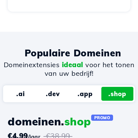
Populaire Domeinen
Domeinextensies
ideaal
voor het tonen
van uw bedrijf!
.ai
.dev
.app
.shop
domeinen.
shop
PROMO
€4.99
€38.99
/jaar