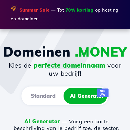
🌞
Summer Sale
— Tot
70% korting
op hosting
en domeinen
Domeinen
.MONEY
Kies de
perfecte domeinnaam
voor
uw bedrijf!
NIE
Standard
AI Generator
UW
AI Generator
— Voeg een korte
beschrijving van je bedrijf toe, de sector,