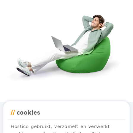
//
cookies
Download de app
Hostico
Hostico gebruikt, verzamelt en verwerkt