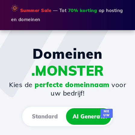
🌞
Summer Sale
— Tot
70% korting
op hosting
en domeinen
Domeinen
.MONSTER
Kies de
perfecte domeinnaam
voor
uw bedrijf!
NIE
Standard
AI Generator
UW