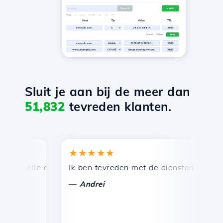
Sluit je aan bij de meer dan
51,832
tevreden klanten.
★★★★★
 snelle en efficiënte technische ondersteuning.
Ik ben tevreden met de diensten die door H
G
—
Andrei