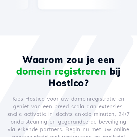
Waarom zou je een
domein registreren
bij
Hostico?
Kies Hostico voor uw domeinregistratie en
geniet van een breed scala aan extensies,
snelle activatie in slechts enkele minuten, 24/7
ondersteuning en gegarandeerde beveiliging
via erkende partners. Begin nu met uw online
aanwezigheid met vertrouwen en snelheid!