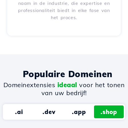
naam in de industrie, die expertise en
professionaliteit biedt in elke fase van
het proces.
Populaire Domeinen
Domeinextensies
ideaal
voor het tonen
van uw bedrijf!
.ai
.dev
.app
.shop