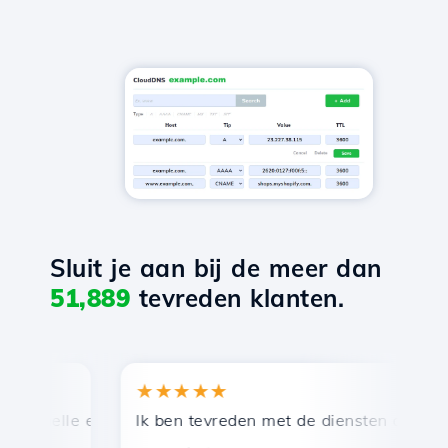
Sluit je aan bij de meer dan
51,889
tevreden klanten.
★★★★★
★
snelle en efficiënte technische ondersteuning.
Ik ben tevreden met de diensten die door Ho
Ge