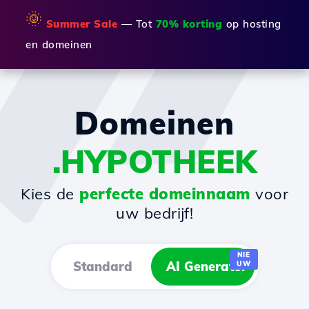
🌞
Summer Sale
— Tot
70% korting
op hosting
en domeinen
Domeinen
.HYPOTHEEK
Kies de
perfecte domeinnaam
voor
uw bedrijf!
NIE
Standard
AI Generator
UW