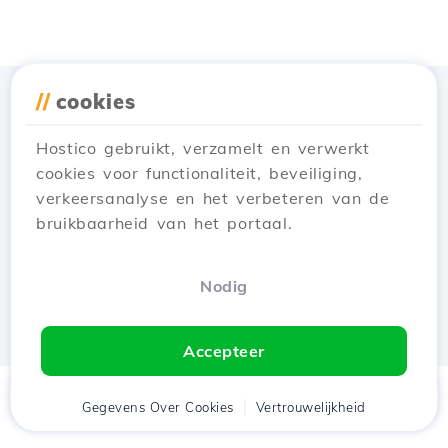
//
cookies
Download de app
Hostico
Hostico gebruikt, verzamelt en verwerkt
cookies voor functionaliteit, beveiliging,
verkeersanalyse en het verbeteren van de
bruikbaarheid van het portaal.
Nodig
Accepteer
Thuis
Gegevens Over Cookies
Cliënt
Winkelwagen
Vertrouwelijkheid
Chat
Menu
tje