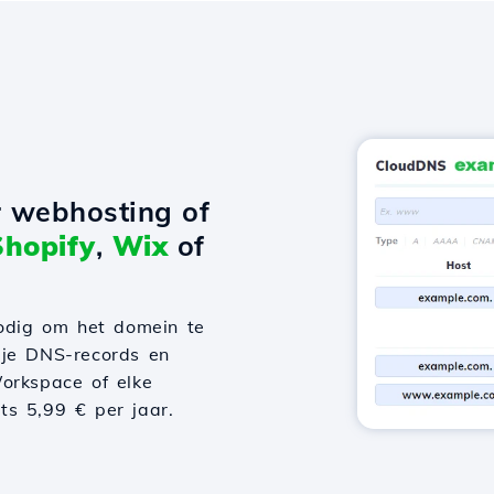
r webhosting of
Shopify
,
Wix
of
odig om het domein te
 je DNS-records en
orkspace of elke
hts 5,99 € per jaar.