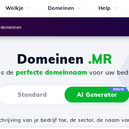
Wolkje
Domeinen
Help
 domeinen
Domeinen
.MR
es de
perfecte domeinnaam
voor uw bedri
NIEUW
Standard
AI Generator
rijving van je bedrijf toe, de sector, de naam va