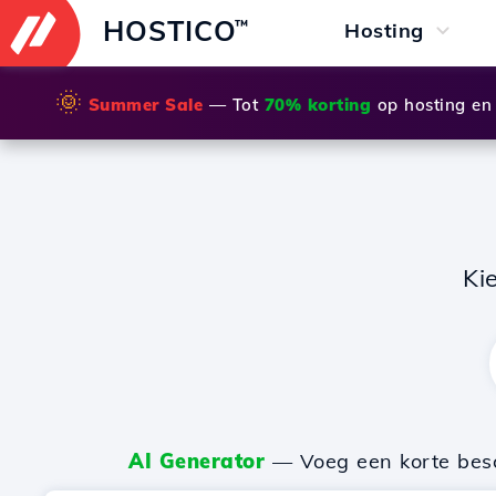
HOSTICO
™
Hosting
🌞
Summer Sale
— Tot
70% korting
op hosting en
Ki
AI Generator
— Voeg een korte besch