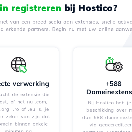
n registreren
bij Hostico?
iet van een breed scala aan extensies, snelle activa
via erkende partners. Begin nu met uw online aanwe
ecte verwerking
+588
Domeinextens
acht de extensie die
iest, of het nu .com,
Bij Hostico heb j
 .org, .ro of .eu is, je
beschikking over 
er zeker van zijn dat
dan 588 domeinexte
omein binnen enkele
via geaccreditee
minuten na