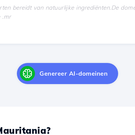
Genereer AI-domeinen
auritania?