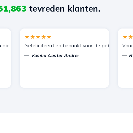
51,863
tevreden klanten.
★★★★★
★★★★
 door Hostico worden aangeboden. Ik heb jullie aanbevole
Gefeliciteerd en bedankt voor de geboden onderste
Voor nu h
—
—
Vasiliu Costel Andrei
Radu L