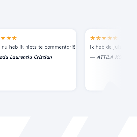
★
★★★★★
n bij andere bekenden.
uning!
eb ik niets te commentariëren, alleen om te waarderen. M
Ik heb de juiste keuze 
—
aurentiu Cristian
ATTILA KOLES