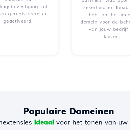
partners, waardoor 
lingsbevestiging zal
zekerheid en flexibil
en geregistreerd en
hebt om het idea
geactiveerd.
domein voor de beh
van jouw bedrijf
kiezen.
Populaire Domeinen
nextensies
ideaal
voor het tonen van uw b