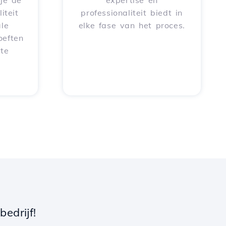
je de
expertise en
iteit
professionaliteit biedt in
le
elke fase van het proces.
oeften
 te
edrijf!