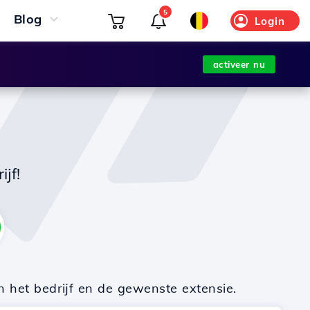
5
Blog
Login
activeer nu
jf!
n het bedrijf en de gewenste extensie.