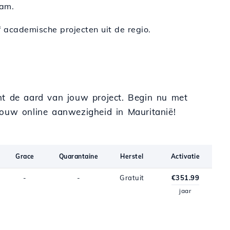
aam.
f academische projecten uit de regio.
ht de aard van jouw project. Begin nu met
uw online aanwezigheid in Mauritanië!
Grace
Quarantaine
Herstel
Activatie
-
-
Gratuit
€351.99
jaar