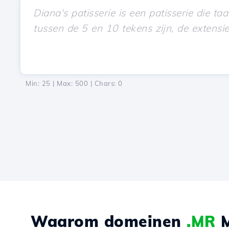
Min: 25 | Max: 500 | Chars:
0
Waarom domeinen
.MR
M