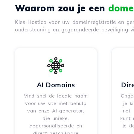
Waarom zou je een
domei
Kies Hostico voor uw domeinregistratie en gen
ondersteuning en gegarandeerde beveiliging 
AI Domains
Dir
Vind snel de ideale naam
Onge
voor uw site met behulp
je k
van onze AI-generator,
.net,
die unieke,
kunt 
gepersonaliseerde en
je d
direct beschikbare