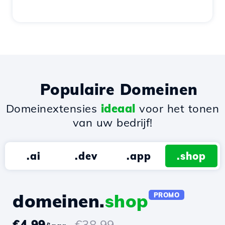
Populaire Domeinen
Domeinextensies
ideaal
voor het tonen
van uw bedrijf!
.ai
.dev
.app
.shop
domeinen.
shop
PROMO
€4.99
€38.99