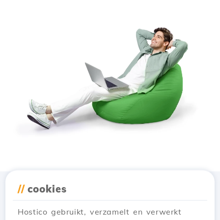
//
cookies
Download de app
Hostico
Hostico gebruikt, verzamelt en verwerkt