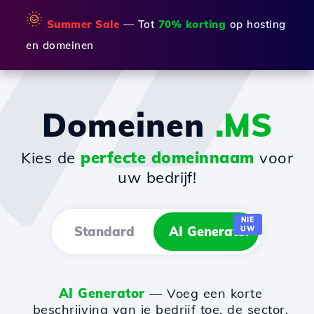
🌞
Summer Sale
— Tot
70% korting
op hosting
en domeinen
Domeinen
.MS
Kies de
perfecte domeinnaam
voor
uw bedrijf!
NIE
Standard
AI Generator
UW
AI Generator
— Voeg een korte
beschrijving van je bedrijf toe, de sector,