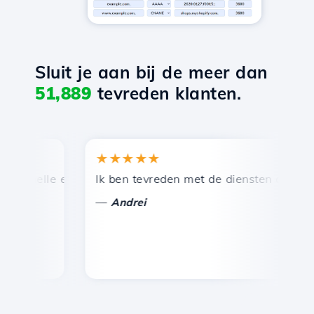
Sluit je aan bij de meer dan
51,889
tevreden klanten.
★★★★★
★
snelle en efficiënte technische ondersteuning.
Ik ben tevreden met de diensten die door Ho
Ge
—
Andrei