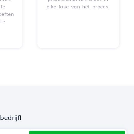
le
elke fase van het proces.
oeften
 te
edrijf!