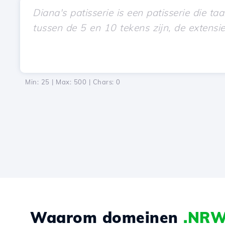
Min: 25 | Max: 500 | Chars:
0
Waarom domeinen
.NR