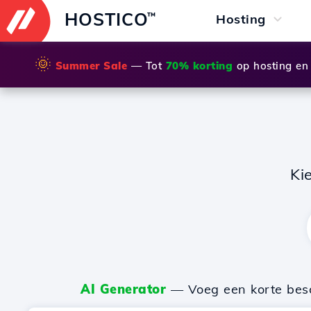
HOSTICO
™
Hosting
🌞
Summer Sale
— Tot
70% korting
op hosting en
Ki
AI Generator
— Voeg een korte besch