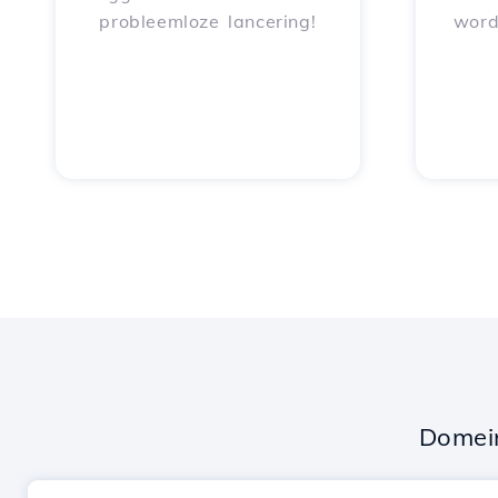
probleemloze lancering!
word
Domei