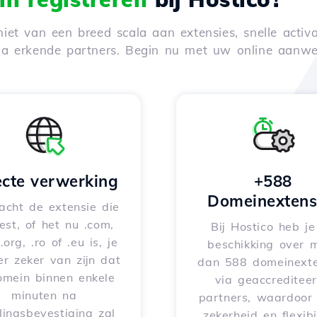
iet van een breed scala aan extensies, snelle activa
via erkende partners. Begin nu met uw online aanwe
ecte verwerking
+588
Domeinextens
acht de extensie die
iest, of het nu .com,
Bij Hostico heb j
 .org, .ro of .eu is, je
beschikking over 
er zeker van zijn dat
dan 588 domeinexte
omein binnen enkele
via geaccreditee
minuten na
partners, waardoor 
lingsbevestiging zal
zekerheid en flexibil