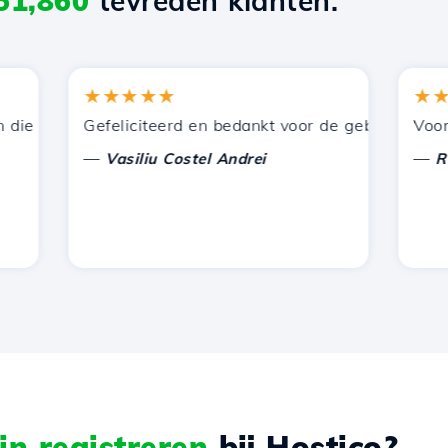
51,860
tevreden klanten.
★★★★★
★★★
 door Hostico worden aangeboden. Ik heb jullie aanbevol
Gefeliciteerd en bedankt voor de geboden onderste
Voor nu h
—
—
Vasiliu Costel Andrei
Radu L
n registreren
bij Hostico?