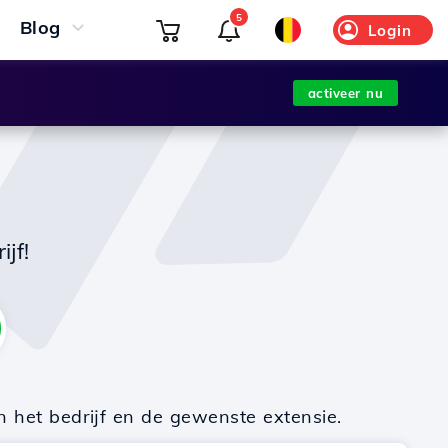
5
Blog
Login
activeer nu
jf!
n het bedrijf en de gewenste extensie.