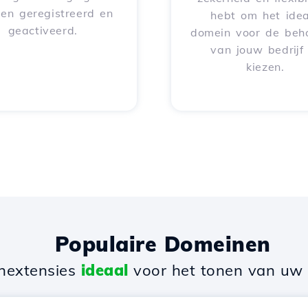
en geregistreerd en
hebt om het idea
geactiveerd.
domein voor de beh
van jouw bedrijf
kiezen.
Populaire Domeinen
nextensies
ideaal
voor het tonen van uw b