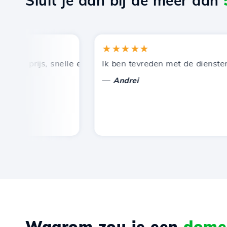
Sluit je aan bij de meer dan
★★★★★
 prijs, snelle en efficiënte technische ondersteuning.
Ik ben tevreden met de diensten die
—
Andrei
Waarom zou je een
domei