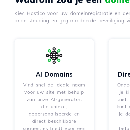
Kies Hostico voor uw domeinregistratie en gen
ondersteuning en gegarandeerde beveiliging 
AI Domains
Dir
Vind snel de ideale naam
Onge
voor uw site met behulp
je k
van onze AI-generator,
.net,
die unieke,
kunt 
gepersonaliseerde en
je d
direct beschikbare
suggesties biedt voor een
beta