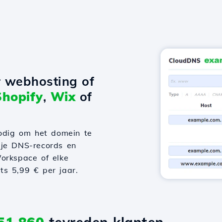
r webhosting of
Shopify
,
Wix
of
odig om het domein te
 je DNS-records en
orkspace of elke
hts 5,99 € per jaar.