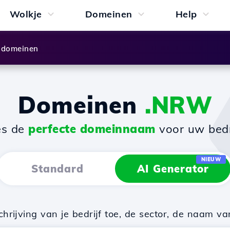
Wolkje
Domeinen
Help
 domeinen
Domeinen
.NRW
es de
perfecte domeinnaam
voor uw bedri
NIEUW
Standard
AI Generator
rijving van je bedrijf toe, de sector, de naam va