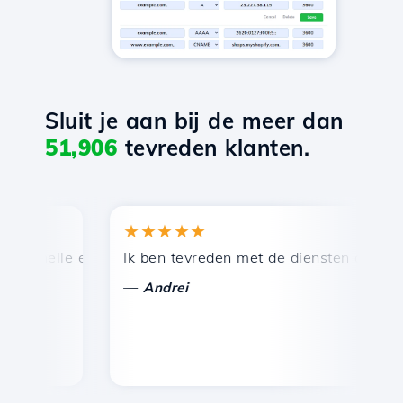
Sluit je aan bij de meer dan
51,906
tevreden klanten.
★★★★★
★
snelle en efficiënte technische ondersteuning.
Ik ben tevreden met de diensten die door Ho
Ge
—
Andrei