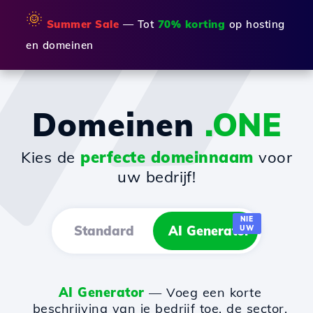
🌞
Summer Sale
— Tot
70% korting
op hosting
en domeinen
Domeinen
.ONE
Kies de
perfecte domeinnaam
voor
uw bedrijf!
NIE
Standard
AI Generator
UW
AI Generator
— Voeg een korte
beschrijving van je bedrijf toe, de sector,