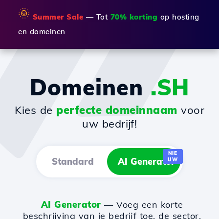
🌞
Summer Sale
— Tot
70% korting
op hosting
en domeinen
Domeinen
.SH
Kies de
perfecte domeinnaam
voor
uw bedrijf!
NIE
Standard
AI Generator
UW
AI Generator
— Voeg een korte
beschrijving van je bedrijf toe, de sector,