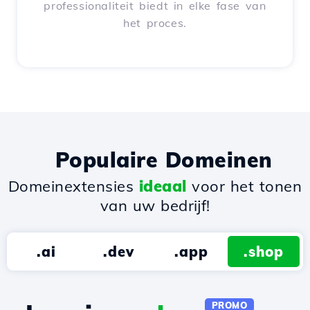
professionaliteit biedt in elke fase van
het proces.
Populaire Domeinen
Domeinextensies
ideaal
voor het tonen
van uw bedrijf!
.ai
.dev
.app
.shop
PROMO