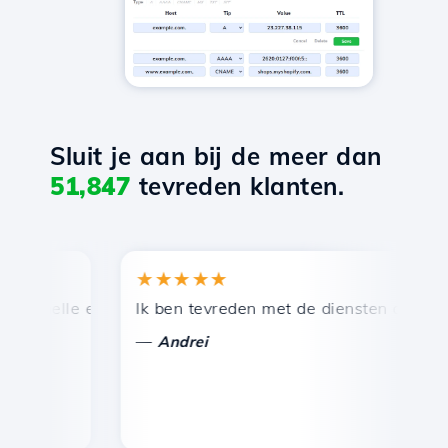
Sluit je aan bij de meer dan
51,847
tevreden klanten.
★★★★★
 snelle en efficiënte technische ondersteuning.
Ik ben tevreden met de diensten die door H
G
—
Andrei