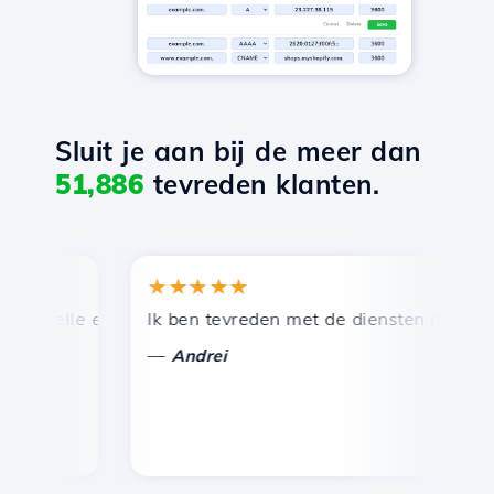
Sluit je aan bij de meer dan
51,886
tevreden klanten.
★★★★★
★
nelle en efficiënte technische ondersteuning.
Ik ben tevreden met de diensten die door Ho
Gef
—
—
Andrei