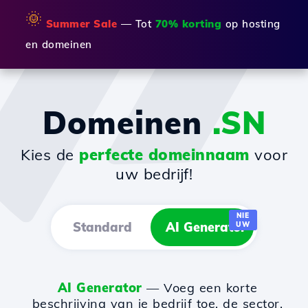
🌞
Summer Sale
— Tot
70% korting
op hosting
en domeinen
Domeinen
.SN
Kies de
perfecte domeinnaam
voor
uw bedrijf!
NIE
Standard
AI Generator
UW
AI Generator
— Voeg een korte
beschrijving van je bedrijf toe, de sector,