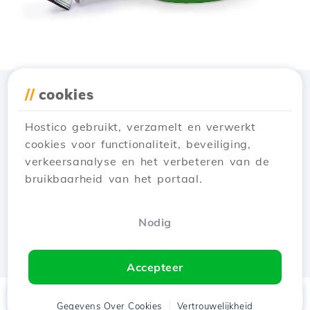
//
cookies
Download de app
Hostico
Hostico gebruikt, verzamelt en verwerkt
cookies voor functionaliteit, beveiliging,
verkeersanalyse en het verbeteren van de
bruikbaarheid van het portaal.
Nodig
Accepteer
Thuis
Gegevens Over Cookies
Cliënt
Winkelwagen
Vertrouwelijkheid
Chat
Menu