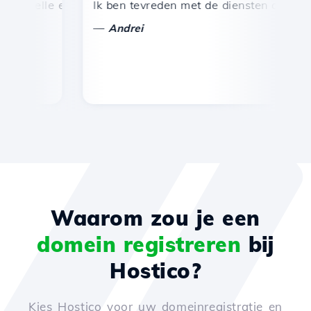
nelle en efficiënte technische ondersteuning.
Ik ben tevreden met de diensten die door Hos
Gef
—
—
Andrei
Waarom zou je een
domein registreren
bij
Hostico?
Kies Hostico voor uw domeinregistratie en