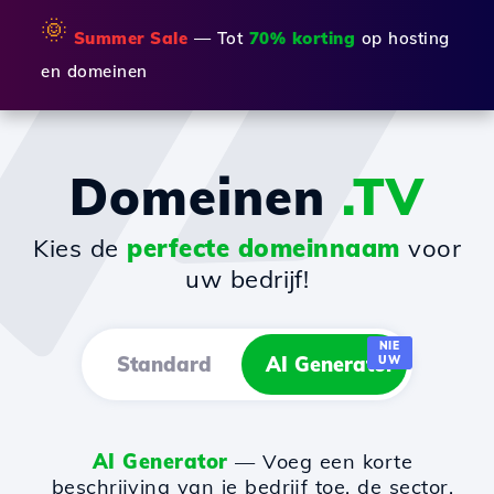
🌞
Summer Sale
— Tot
70% korting
op hosting
en domeinen
Domeinen
.TV
Kies de
perfecte domeinnaam
voor
uw bedrijf!
NIE
Standard
AI Generator
UW
AI Generator
— Voeg een korte
beschrijving van je bedrijf toe, de sector,