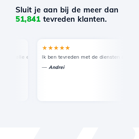
Sluit je aan bij de meer dan
51,841
tevreden klanten.
★★★★★
★
nelle en efficiënte technische ondersteuning.
Ik ben tevreden met de diensten die door Ho
Ge
—
—
Andrei