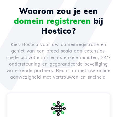
Waarom zou je een
domein registreren
bij
Hostico?
Kies Hostico voor uw domeinregistratie en
geniet van een breed scala aan extensies,
snelle activatie in slechts enkele minuten, 24/7
ondersteuning en gegarandeerde beveiliging
via erkende partners. Begin nu met uw online
aanwezigheid met vertrouwen en snelheid!