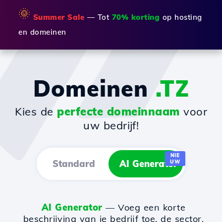
🌞
Summer Sale
— Tot
70% korting
op hosting
en domeinen
Domeinen
.TZ
Kies de
perfecte domeinnaam
voor
uw bedrijf!
NIE
Standard
AI Generator
UW
AI Generator
— Voeg een korte
beschrijving van je bedrijf toe, de sector,