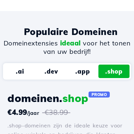
Populaire Domeinen
Domeinextensies
ideaal
voor het tonen
van uw bedrijf!
.ai
.dev
.app
.shop
domeinen.
shop
PROMO
€4.99
€38.99
/jaar
.shop-domeinen zijn de ideale keuze voor