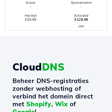
Grace
Quarantaine
-
-
Herstel
Activatie
€39.99
€128.99
jaar
Cloud
DNS
Beheer DNS-registraties
zonder webhosting of
verbind het domein direct
met
Shopify
,
Wix
of
Google
!