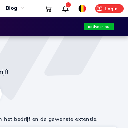
5
Blog
Login
activeer nu
jf!
n het bedrijf en de gewenste extensie.