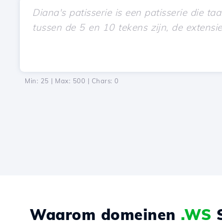
Min: 25 | Max: 500 | Chars:
0
Waarom domeinen
.WS