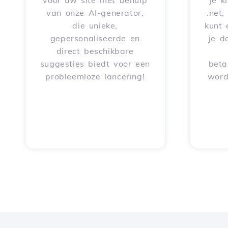
voor uw site met behulp
je k
van onze AI-generator,
.net,
die unieke,
kunt 
gepersonaliseerde en
je d
direct beschikbare
suggesties biedt voor een
beta
probleemloze lancering!
word