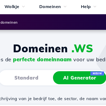
Wolkje
Domeinen
Help
 domeinen
Domeinen
.WS
es de
perfecte domeinnaam
voor uw bedri
NIEUW
Standard
AI Generator
rijving van je bedrijf toe, de sector, de naam va