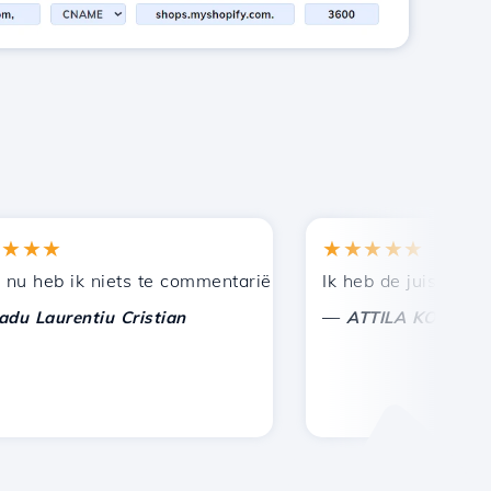
★★
★★★★★
en bij andere bekenden.
uning!
eb ik niets te commentariëren, alleen om te waarderen. 
Ik heb de juiste keuze 
—
aurentiu Cristian
ATTILA KOLES