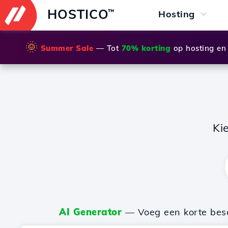
HOSTICO
™
Hosting
🌞
Summer Sale
— Tot
70% korting
op hosting en
Ki
AI Generator
— Voeg een korte besch