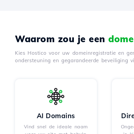
Waarom zou je een
domei
Kies Hostico voor uw domeinregistratie en gen
ondersteuning en gegarandeerde beveiliging 
AI Domains
Dir
Vind snel de ideale naam
Onge