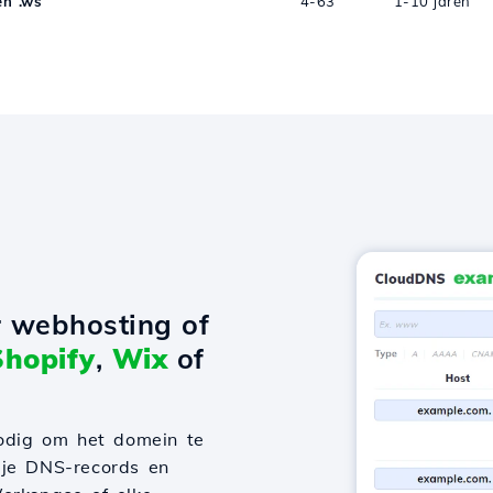
n .ws
4-63
1-10 jaren
r webhosting of
Shopify
,
Wix
of
odig om het domein te
 je DNS-records en