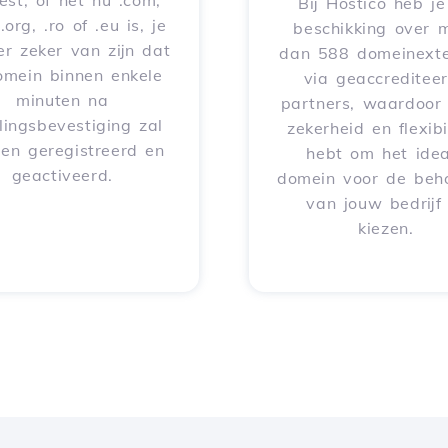
iest, of het nu .com,
Bij Hostico heb j
 .org, .ro of .eu is, je
beschikking over 
er zeker van zijn dat
dan 588 domeinexte
omein binnen enkele
via geaccreditee
minuten na
partners, waardoor 
lingsbevestiging zal
zekerheid en flexibil
en geregistreerd en
hebt om het idea
geactiveerd.
domein voor de beh
van jouw bedrijf
kiezen.