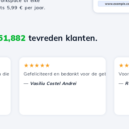
orkspace of elke
hts 5,99 € per jaar.
51,882
tevreden klanten.
★★★★★
★★★
 door Hostico worden aangeboden. Ik heb jullie aanbevol
Gefeliciteerd en bedankt voor de geboden onderste
Voor nu h
—
—
Vasiliu Costel Andrei
Radu L