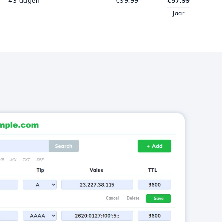
43 dagen
-
€99.99
€57.99
jaar