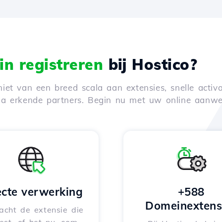
n registreren
bij Hostico?
iet van een breed scala aan extensies, snelle activa
via erkende partners. Begin nu met uw online aanwe
ecte verwerking
+588
Domeinextens
acht de extensie die