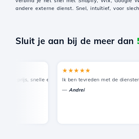
verbind je het snel met Shopify, Wix, Google W
andere externe dienst. Snel, intuïtief, voor slec
Sluit je aan bij de meer dan
★★★★★
 prijs, snelle en efficiënte technische ondersteuning.
Ik ben tevreden met de diensten die
—
Andrei