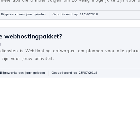
nkele tips die u moet volgen om zo veilig mogelijk te zijn voor a
Bijgewerkt een jaar geleden
Gepubliceerd op 11/06/2019
ste webhostingpakket?
g
e diensten is WebHosting ontworpen om plannen voor alle gebrui
zijn voor jouw activiteit.
Bijgewerkt een jaar geleden
Gepubliceerd op 25/07/2018