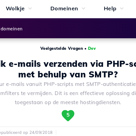
Wolkje
Domeinen
Help
 domeinen
Veelgestelde Vragen
•
Dev
ik e-mails verzenden via PHP-sc
met behulp van SMTP?
ur e-mails vanuit PHP-scripts met SMTP-authenticati
mfilters te vermijden. Dit is een effectieve oplossing di
toegestaan op de meeste hostingdiensten.
5
publiceerd op 24/09/2018