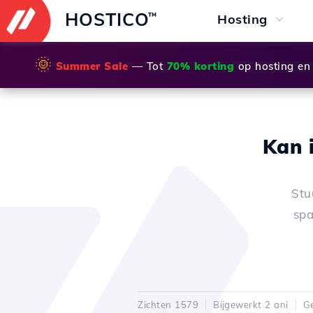
HOSTICO
™
Hosting
🌞
Summer Sale
— Tot
70% korting
op hosting en
Kan 
Stu
spa
Zichten 1579
Bijgewerkt 2 ani
Ge