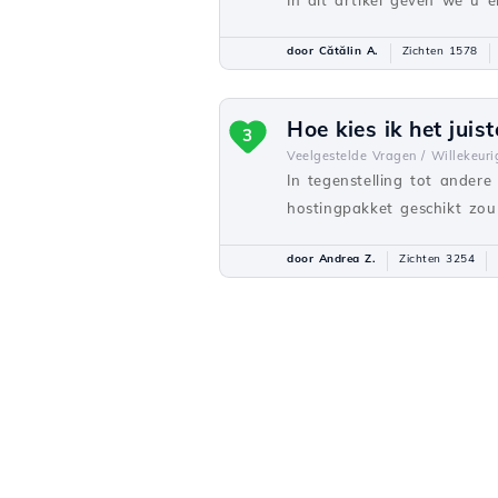
In dit artikel geven we u e
door Cătălin A.
Zichten 1578
Hoe kies ik het jui
3
Veelgestelde Vragen /
Willekeuri
In tegenstelling tot ander
hostingpakket geschikt zou 
door Andrea Z.
Zichten 3254