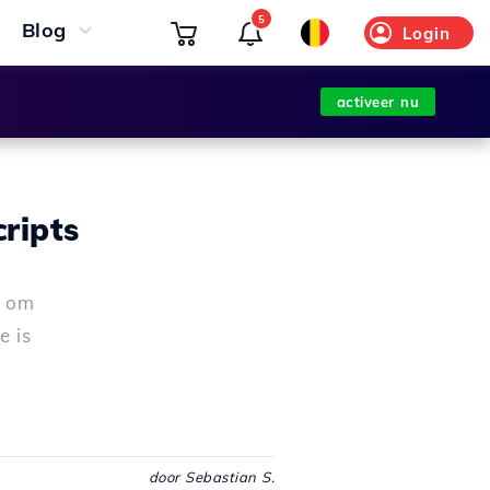
5
Blog
Login
activeer nu
ripts
e om
e is
door Sebastian S.