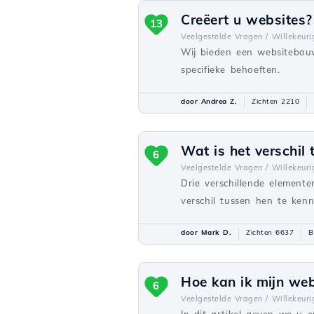
Creëert u websites?
13
Veelgestelde Vragen /
Willekeuri
Wij bieden een websitebou
specifieke behoeften.
door Andrea Z.
Zichten 2210
Wat is het verschil
6
Veelgestelde Vragen /
Willekeuri
Drie verschillende elemente
verschil tussen hen te kenne
door Mark D.
Zichten 6637
B
Hoe kan ik mijn we
6
Veelgestelde Vragen /
Willekeuri