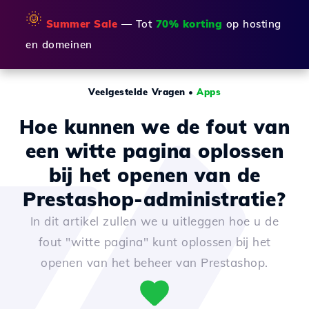
🌞
Summer Sale
— Tot
70% korting
op hosting
en domeinen
Veelgestelde Vragen
•
Apps
Hoe kunnen we de fout van
een witte pagina oplossen
bij het openen van de
Prestashop-administratie?
In dit artikel zullen we u uitleggen hoe u de
fout "witte pagina" kunt oplossen bij het
openen van het beheer van Prestashop.