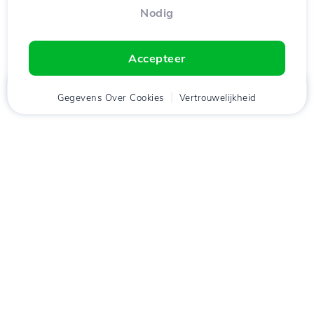
Nodig
Accepteer
Thuis
Gegevens Over Cookies
Cliënt
Winkelwagen
Vertrouwelijkheid
Chat
Menu
tje
Download de app
Hostico