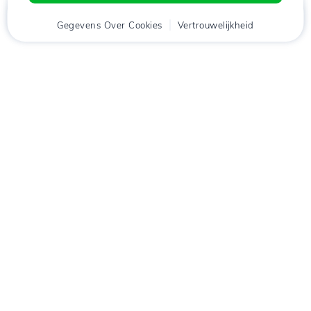
Thuis
Gegevens Over Cookies
Cliënt
Winkelwagen
Vertrouwelijkheid
Chat
Menu
tje
Download de app
Hostico