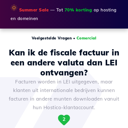
🌞
Summer Sale
— Tot
70% korting
op hosting
en domeinen
Veelgestelde Vragen
•
Comercial
Kan ik de fiscale factuur in
een andere valuta dan LEI
ontvangen?
Facturen worden in LEI uitgegeven, maar
klanten uit internationale bedrijven kunnen
facturen in andere munten downloaden vanuit
hun Hostico-klantaccount.
2