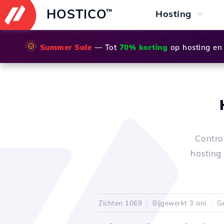
HOSTICO
™
Hosting
🌞
Summer Sale
— Tot
70% korting
op hosting en
Control
hosting
Zichten 1069
Bijgewerkt 3 ani
Ge