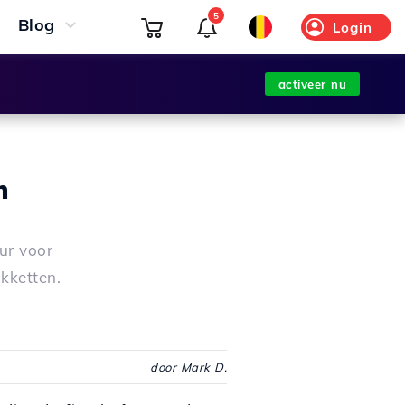
5
Blog
Login
activeer nu
n
uur voor
kketten.
door Mark D.