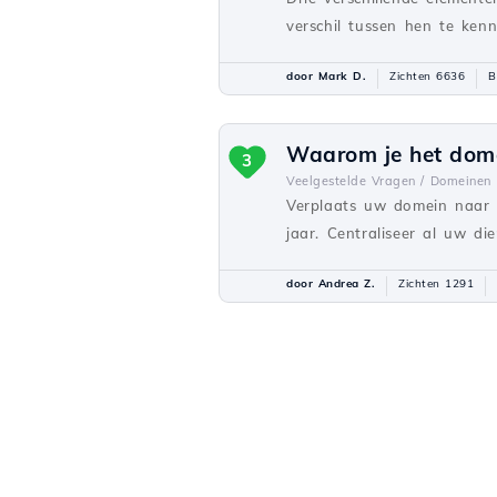
verschil tussen hen te kenne
door Mark D.
Zichten 6636
B
Waarom je het dome
3
Veelgestelde Vragen /
Domeinen
Verplaats uw domein naar H
jaar. Centraliseer al uw di
door Andrea Z.
Zichten 1291