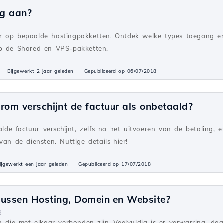
ng aan?
 op bepaalde hostingpakketten. Ontdek welke types toegang er 
op de Shared en VPS-pakketten.
Bijgewerkt 2 jaar geleden
Gepubliceerd op 06/07/2018
rom verschijnt de factuur als onbetaald?
e factuur verschijnt, zelfs na het uitvoeren van de betaling, 
van de diensten. Nuttige details hier!
ijgewerkt een jaar geleden
Gepubliceerd op 17/07/2018
 tussen Hosting, Domein en Website?
g
n die met elkaar verbonden zijn. Veelvuldig is er verwarring, da