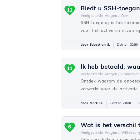
Biedt u SSH-toega
11
Veelgestelde Vragen /
Dev
SSH-toegang is beschikbaar
voor het activeren ervan 
door Sebastian S.
Zichten 3280
Ik heb betaald, waa
11
Veelgestelde Vragen /
Comercial
Ontdek waarom de onbetaald
verwerkt voor de activatie 
door Mark D.
Zichten 2000
B
Wat is het verschil
6
Veelgestelde Vragen /
Willekeuri
Drie verschillende elemente