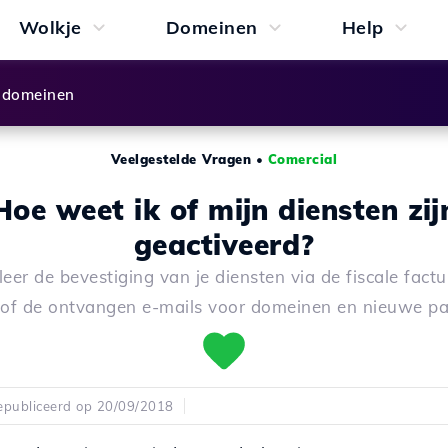
Wolkje
Domeinen
Help
 domeinen
Veelgestelde Vragen
•
Comercial
Hoe weet ik of mijn diensten zij
geactiveerd?
eer de bevestiging van je diensten via de fiscale fact
 of de ontvangen e-mails voor domeinen en nieuwe pa
publiceerd op 20/09/2018