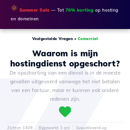
🌞
Summer Sale
— Tot
70% korting
op hosting
en domeinen
Veelgestelde Vragen
•
Comercial
Waarom is mijn
hostingdienst opgeschort?
De opschorting van een dienst is in de meeste
gevallen uitgevoerd vanwege het niet betalen
van een factuur, maar er kunnen ook andere
redenen zijn.
Zichten 1439
Bijgewerkt 3 ani
Gepubliceerd op