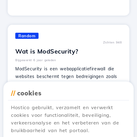
Random
Zichten 948
Wat is ModSecurity?
Bijgewerkt 6 jaar geleden
ModSecurity is een webapplicatiefirewall die
websites beschermt tegen bedreigingen zoals
SQL-injecties, kwaadaardige code en
sessieovernamen.
//
cookies
Bekijk Artikel
Hostico gebruikt, verzamelt en verwerkt
cookies voor functionaliteit, beveiliging,
verkeersanalyse en het verbeteren van de
bruikbaarheid van het portaal.