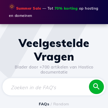
🌞
Summer Sale
— Tot
70% korting
op hosting
en domeinen
Veelgestelde
Vragen
Blader door +700 artikelen van Hostico
documentatie
FAQs
/ Random