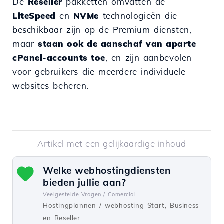
De
Reseller
pakketten omvatten de
LiteSpeed
en
NVMe
technologieën die
beschikbaar zijn op de Premium diensten,
maar
staan ook de aanschaf van aparte
cPanel-accounts toe
, en zijn aanbevolen
voor gebruikers die meerdere individuele
websites beheren.
Artikel met een gelijkaardige inhoud
Welke webhostingdiensten
bieden jullie aan?
Veelgestelde Vragen /
Comercial
Hostingplannen / webhosting Start, Business
en Reseller