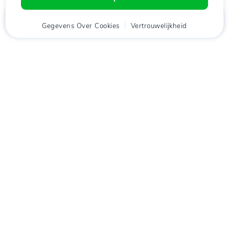
Thuis
Gegevens Over Cookies
Cliënt
Winkelwagen
Vertrouwelijkheid
Chat
Menu
tje
Download de app
Hostico