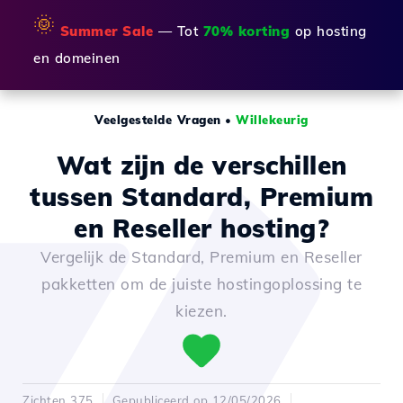
🌞
Summer Sale
— Tot
70% korting
op hosting
en domeinen
Veelgestelde Vragen
•
Willekeurig
Wat zijn de verschillen
tussen Standard, Premium
en Reseller hosting?
Vergelijk de Standard, Premium en Reseller
pakketten om de juiste hostingoplossing te
kiezen.
Zichten 375
Gepubliceerd op 12/05/2026