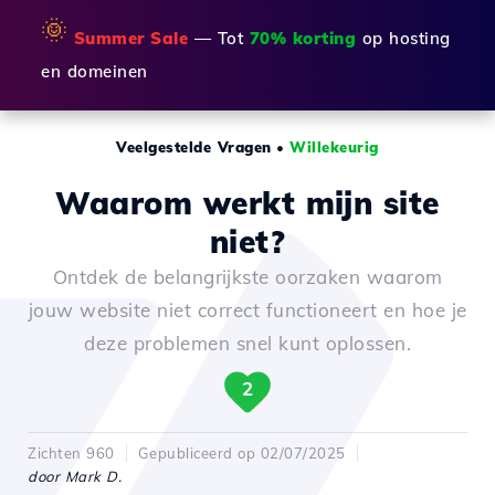
🌞
Summer Sale
— Tot
70% korting
op hosting
en domeinen
Veelgestelde Vragen
•
Willekeurig
Waarom werkt mijn site
niet?
Ontdek de belangrijkste oorzaken waarom
jouw website niet correct functioneert en hoe je
deze problemen snel kunt oplossen.
2
Zichten 960
Gepubliceerd op 02/07/2025
door Mark D.