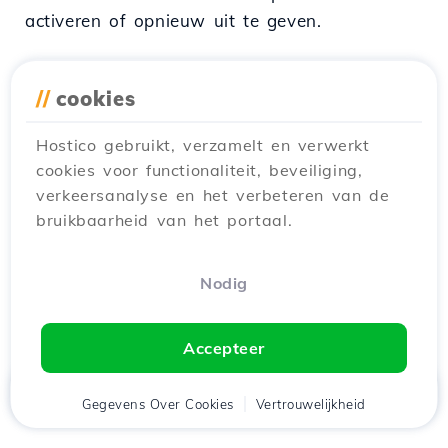
activeren of opnieuw uit te geven.
//
cookies
13. De website is gecompromitteerd of
aangevallen (malware/hack)
Hostico gebruikt, verzamelt en verwerkt
cookies voor functionaliteit, beveiliging,
In bepaalde situaties kan de functionaliteit
verkeersanalyse en het verbeteren van de
van de website worden beïnvloed door
bruikbaarheid van het portaal.
beveiligingskwetsbaarheden, die infectie met
kwaadaardige bestanden (malware), externe
Nodig
scripts of ongeautoriseerde toegang door
derden mogelijk maakten. Dit type
Accepteer
compromittering kan als gevolg hebben:
Thuis
Gegevens Over Cookies
Cliënt
Winkelwagen
Vertrouwelijkheid
Chat
Menu
de website omleiden naar verdachte pagina's,
tje