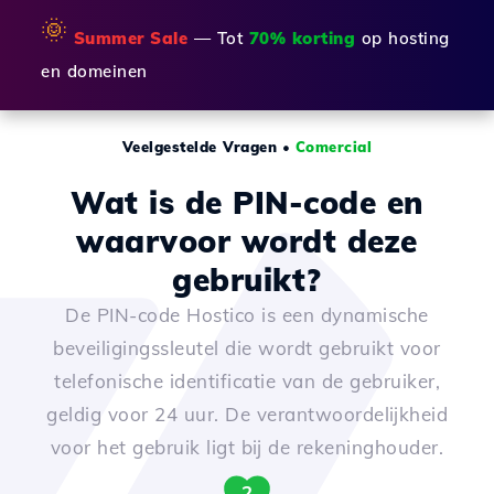
🌞
Summer Sale
— Tot
70% korting
op hosting
en domeinen
Veelgestelde Vragen
•
Comercial
Wat is de PIN-code en
waarvoor wordt deze
gebruikt?
De PIN-code Hostico is een dynamische
beveiligingssleutel die wordt gebruikt voor
telefonische identificatie van de gebruiker,
geldig voor 24 uur. De verantwoordelijkheid
voor het gebruik ligt bij de rekeninghouder.
2