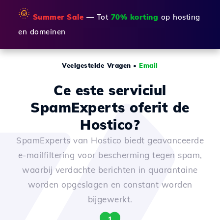
🌞
Summer Sale
— Tot
70% korting
op hosting
en domeinen
Veelgestelde Vragen
•
Email
Ce este serviciul
SpamExperts oferit de
Hostico?
SpamExperts van Hostico biedt geavanceerde
e-mailfiltering voor bescherming tegen spam,
waarbij verdachte berichten in quarantaine
worden opgeslagen en constant worden
bijgewerkt.
1