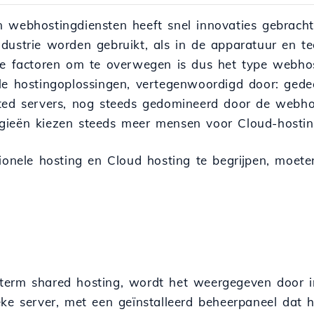
n webhostingdiensten heeft snel innovaties gebrach
dustrie worden gebruikt, als in de apparatuur en t
le factoren om te overwegen is dus het type webhost
le hostingoplossingen, vertegenwoordigd door: gedee
ated servers, nog steeds gedomineerd door de webho
gieën kiezen steeds meer mensen voor Cloud-hostin
tionele hosting en Cloud hosting te begrijpen, moet
term shared hosting, wordt het weergegeven door in
eke server, met een geïnstalleerd beheerpaneel dat h