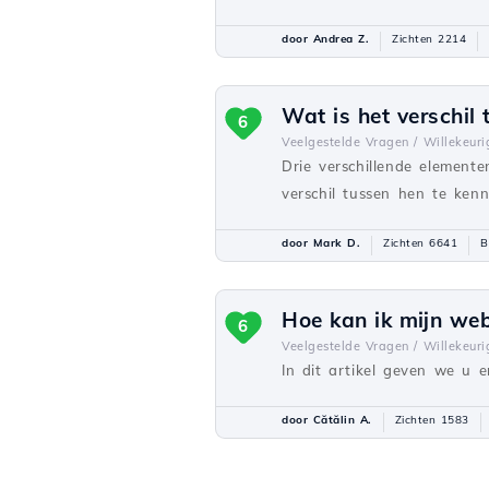
door Andrea Z.
Zichten 2214
Wat is het verschil
6
Veelgestelde Vragen /
Willekeuri
Drie verschillende elemente
verschil tussen hen te kenne
door Mark D.
Zichten 6641
B
Hoe kan ik mijn we
6
Veelgestelde Vragen /
Willekeuri
In dit artikel geven we u e
door Cătălin A.
Zichten 1583