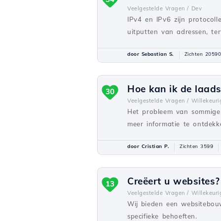
Veelgestelde Vragen /
Dev
IPv4 en IPv6 zijn protocol
uitputten van adressen, ter
door Sebastian S.
Zichten 20590
Hoe kan ik de laads
30
Veelgestelde Vragen /
Willekeuri
Het probleem van sommige 
meer informatie te ontdekk
door Cristian P.
Zichten 3599
Creëert u websites?
13
Veelgestelde Vragen /
Willekeuri
Wij bieden een websitebou
specifieke behoeften.