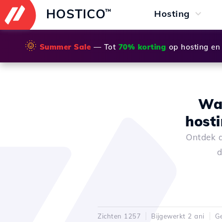
HOSTICO
™
Hosting
🌞
Summer Sale
— Tot
70% korting
op hosting en
Wat
host
Ontdek d
d
Zichten 1257
Bijgewerkt 2 ani
Ge