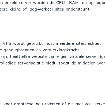
en enkele server worden de CPU-, RAM- en opslagb
ere kleine of laag-verkeer sites ondersteunt.
 VPS wordt gebruikt, host meerdere sites; echter, in
ere geheugbronnen en verwerkingskracht.
jn, heeft elke website zijn eigen virtuele server (ge
volledige serverisolatie biedt, zodat de middelen w
n voor grootschalige projecten of die met veel verk