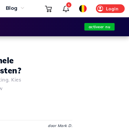
5
Blog
Login
activeer nu
nele
sten?
ing. Kies
uw
door Mark D.