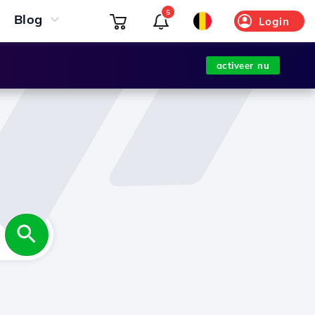
5
Blog
Login
activeer nu