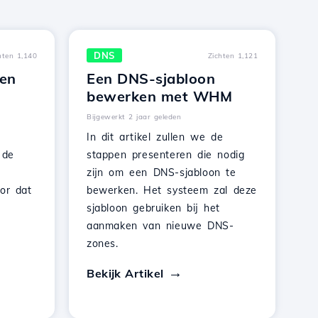
DNS
hten 1,140
Zichten 1,121
ren
Een DNS-sjabloon
bewerken met WHM
Bijgewerkt 2 jaar geleden
In dit artikel zullen we de
 de
stappen presenteren die nodig
zijn om een DNS-sjabloon te
or dat
bewerken. Het systeem zal deze
sjabloon gebruiken bij het
aanmaken van nieuwe DNS-
zones.
Bekijk Artikel