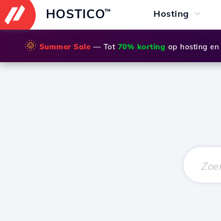
HOSTICO
™
Hosting
🌞
Summer Sale
— Tot
70% korting
op hosting en