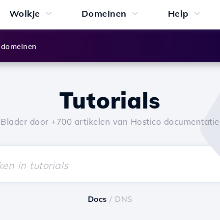
Wolkje
Domeinen
Help
 domeinen
Tutorials
Blader door +700 artikelen van Hostico documentatie
Docs
/ DNS