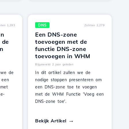
DNS
hten 1,293
Zichten 2,279
an
Een DNS-zone
 de
toevoegen met de
n
functie DNS-zone
toevoegen in WHM
Bijgewerkt 2 jaar geleden
n we de
In dit artikel zullen we de
 een
nodige stappen presenteren om
 met
een DNS-zone toe te voegen
e-
met de WHM Functie 'Voeg een
DNS-zone toe'.
Bekijk Artikel