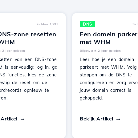
DNS
Zichten 1,297
Zic
DNS-zone resetten
Een domein parke
 WHM
met WHM
t 2 jaar geleden
Bijgewerkt 2 jaar geleden
setten van een DNS-zone
Leer hoe je een domein
 is eenvoudig: log in, ga
parkeert met WHM. Volg
NS-functies, kies de zone
stappen om de DNS te
estig de reset om de
configureren en zorg ervo
ardrecords opnieuw te
jouw domein correct is
ren.
gekoppeld.
 Artikel
Bekijk Artikel