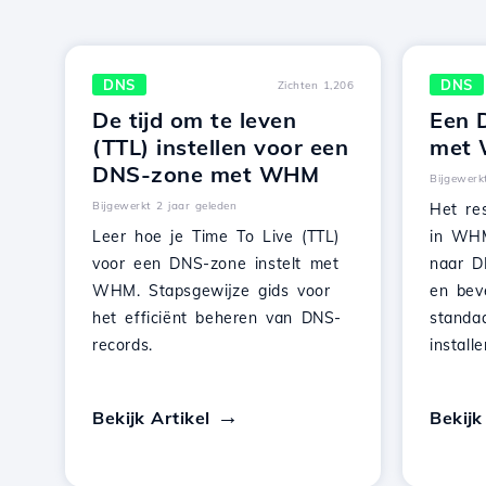
DNS
DNS
Zichten 1,206
De tijd om te leven
Een 
(TTL) instellen voor een
met
DNS-zone met WHM
Bijgewerk
Bijgewerkt 2 jaar geleden
Het re
Leer hoe je Time To Live (TTL)
in WHM
voor een DNS-zone instelt met
naar D
WHM. Stapsgewijze gids voor
en bev
het efficiënt beheren van DNS-
standa
records.
installe
Bekijk Artikel
Bekijk