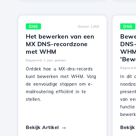
DNS
DNS
Zichten 1,056
Het bewerken van een
Bewe
MX DNS-recordzone
DNS-
met WHM
WHM-
'Bew
Bijgewerkt 2 jaar geleden
Bijgewerk
Ontdek hoe u MX-dns-records
kunt bewerken met WHM. Volg
In dit 
de eenvoudige stappen om e-
noodza
mailroutering efficiënt in te
presen
stellen.
van ee
funct
bewerk
Bekijk Artikel
Bekijk