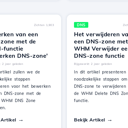
DNS
Zichten 1,903
Zic
rken van een
Het verwijderen v
zone met de
een DNS-zone met
functie
WHM Verwijder ee
erken DNS-zone'
DNS-zone functie
t 2 jaar geleden
Bijgewerkt 2 jaar geleden
artikel zullen we de
In dit artikel presentere
kelijke stappen
noodzakelijke stappen om
teren voor het bewerken
DNS-zone te verwijderen
n DNS-zone met de
de WHM Delete DNS Zon
ie WHM DNS Zone
functie.
en.
 Artikel
Bekijk Artikel