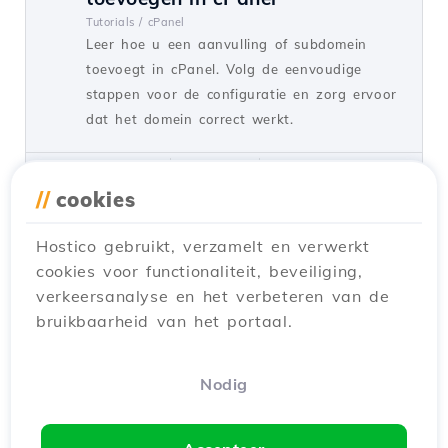
Tutorials /
cPanel
Leer hoe u een aanvulling of subdomein
toevoegt in cPanel. Volg de eenvoudige
stappen voor de configuratie en zorg ervoor
dat het domein correct werkt.
door Florin P.
Zichten 8136
Bijgewerkt een jaar geleden
Gepubliceerd op 26/06/2017
//
cookies
Hostico gebruikt, verzamelt en verwerkt
Een applicatie installeren met de
15
cookies voor functionaliteit, beveiliging,
cPanel Softaculous-plugin
verkeersanalyse en het verbeteren van de
Tutorials /
Softaculous
bruikbaarheid van het portaal.
Leer hoe u webtoepassingen kunt installeren
met de cPanel Softaculous-plugin.
Stapsgewijze gids voor het installeren van
Nodig
WordPress en het beheren van toepassingen.
door Sebastian S.
Zichten 5368