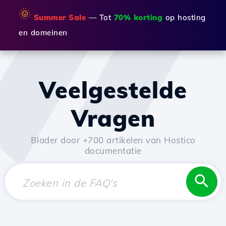
🌞
Summer Sale
— Tot
70% korting
op hosting
en domeinen
Veelgestelde
Vragen
Blader door +700 artikelen van Hostico
documentatie