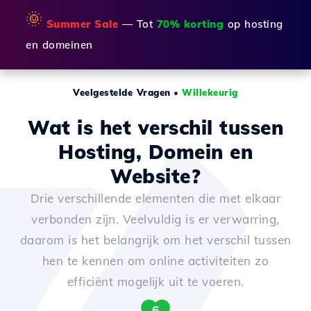
🌞
Summer Sale
— Tot
70% korting
op hosting
en domeinen
Veelgestelde Vragen
•
Willekeurig
Wat is het verschil tussen
Hosting, Domein en
Website?
Drie verschillende elementen die met elkaar
verbonden zijn. Veelvuldig is er verwarring,
daarom is het belangrijk om het verschil tussen
hen te kennen om online activiteiten zo
efficiënt mogelijk uit te voeren.
6