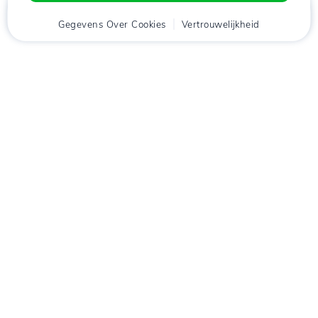
Thuis
Gegevens Over Cookies
Cliënt
Winkelwagen
Vertrouwelijkheid
Chat
Menu
tje
Download de app
Hostico