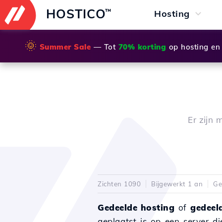
HOSTICO
™
Hosting
🌞
Summer Sale
— Tot
70% korting
op hosting en
Er zijn 
Zichten 1090
Bijgewerkt 1 an
Ge
Gedeelde hosting
of
gedeel
geplaatst is op een server d