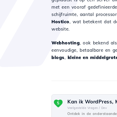
met een vooraf gedefinieerd
schijfruimte, aantal process
Hostico
, wat betekent dat d
website.
Webhosting
, ook bekend al
eenvoudige, betaalbare en ge
blogs
,
kleine en middelgrot
Kan ik WordPress, M
5
Veelgestelde Vragen /
Dev
Ontdek in de onderstaande