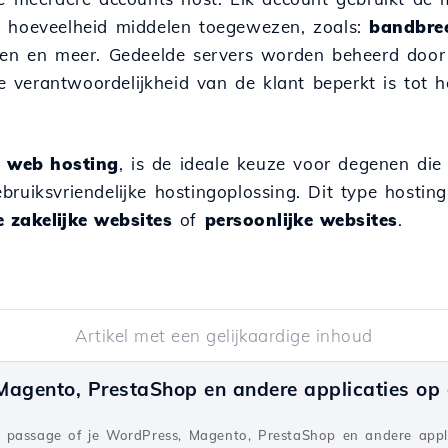
e hoeveelheid middelen toegewezen, zoals:
bandbre
oren en meer. Gedeelde servers worden beheerd door
e verantwoordelijkheid van de klant beperkt is tot 
s
web hosting
, is de ideale keuze voor degenen die
bruiksvriendelijke hostingoplossing. Dit type hostin
e zakelijke websites
of
persoonlijke websites
.
Artikel met een gelijkaardige inhoud
agento, PrestaShop en andere applicaties op d
 passage of je WordPress, Magento, PrestaShop en andere appli