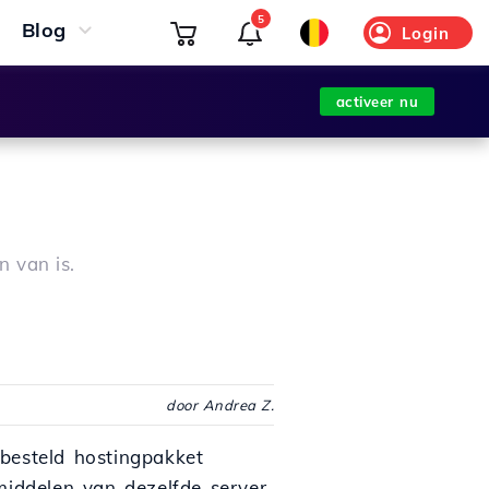
5
Blog
Login
activeer nu
n van is.
door Andrea Z.
besteld hostingpakket
middelen van dezelfde server,