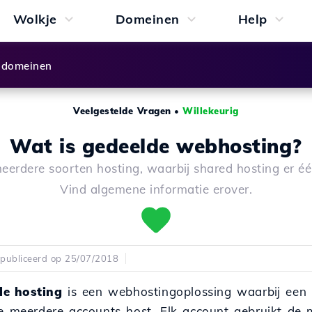
Wolkje
Domeinen
Help
 domeinen
Veelgestelde Vragen
•
Willekeurig
Wat is gedeelde webhosting?
meerdere soorten hosting, waarbij shared hosting er éé
Vind algemene informatie erover.
publiceerd op 25/07/2018
de hosting
is een webhostingoplossing waarbij een 
ie meerdere accounts host. Elk account gebruikt de 