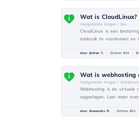
Wat is CloudLinux?
1
Veelgestelde Vragen /
Dev
CloudLinux is een besturin
misbruik te voorkomen en d
door Ştefan T.
Zichten 803
B
Wat is webhosting 
1
Veelgestelde Vragen /
Willekeuri
Webhosting is de virtuele 
opgeslagen. Leer meer over
door Alexandru R.
Zichten 801