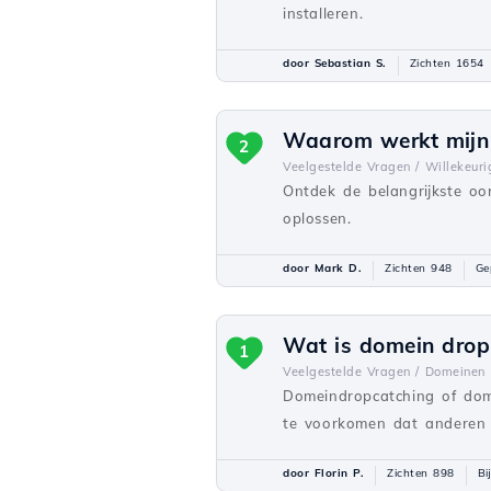
installeren.
door Sebastian S.
Zichten 1654
Waarom werkt mijn s
2
Veelgestelde Vragen /
Willekeuri
Ontdek de belangrijkste oo
oplossen.
door Mark D.
Zichten 948
Ge
Wat is domein drop
1
Veelgestelde Vragen /
Domeinen
Domeindropcatching of dome
te voorkomen dat anderen h
door Florin P.
Zichten 898
Bi